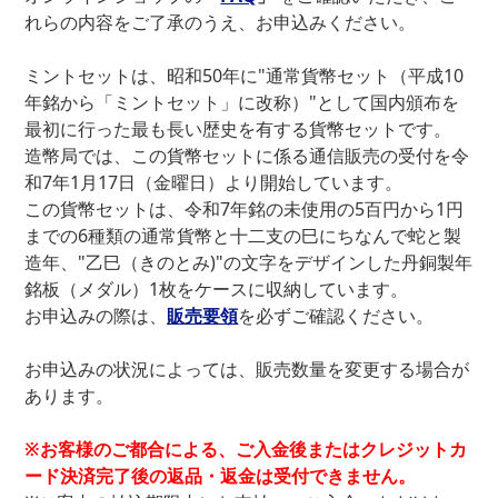
れらの内容をご了承のうえ、お申込みください。
ミントセットは、昭和50年に"通常貨幣セット（平成10
年銘から「ミントセット」に改称）"として国内頒布を
最初に行った最も長い歴史を有する貨幣セットです。
造幣局では、この貨幣セットに係る通信販売の受付を令
和7年1月17日（金曜日）より開始しています。
この貨幣セットは、令和7年銘の未使用の5百円から1円
までの6種類の通常貨幣と十二支の巳にちなんで蛇と製
造年、"乙巳（きのとみ)"の文字をデザインした丹銅製年
銘板（メダル）1枚をケースに収納しています。
お申込みの際は、
販売要領
を必ずご確認ください。
お申込みの状況によっては、販売数量を変更する場合が
あります。
※お客様のご都合による、ご入金後またはクレジットカ
ード決済完了後の返品・返金は受付できません。