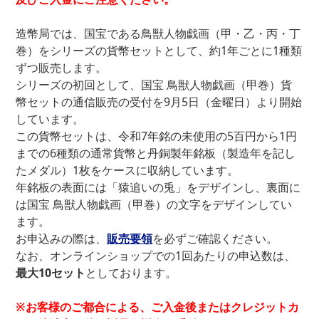
造幣局では、国宝である鳥獣人物戯画（甲・乙・丙・丁
巻）をシリーズの貨幣セットとして、約1年ごとに1種類
ずつ販売します。
シリーズの初回として、国宝 鳥獣人物戯画（甲巻）貨
幣セットの通信販売の受付を9月5日（金曜日）より開始
しています。
この貨幣セットは、令和7年銘の未使用の5百円から1円
までの6種類の通常貨幣と丹銅製年銘板（製造年を記し
たメダル）1枚をケースに収納しています。
年銘板の表面には「猿追いの兎」をデザインし、裏面に
は国宝 鳥獣人物戯画（甲巻）の文字をデザインしてい
ます。
お申込みの際は、
販売要領
を必ずご確認ください。
なお、オンラインショップでの1回あたりの申込数は、
最大10セット
としております。
※お客様のご都合による、ご入金後またはクレジットカ