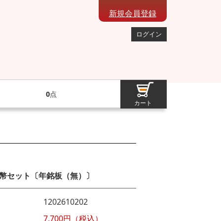
新規会員登録
ログイン
0
点
カート
幣セット〔年銘板（無）〕
1202610202
7,700円（税込）